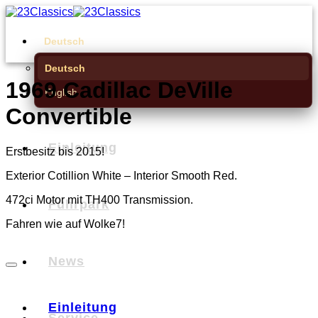
Zum
Inhalt
springen
Deutsch
Deutsch
1969 Cadillac DeVille
English
Convertible
Einleitung
Erstbesitz bis 2015!
Exterior Cotillion White – Interior Smooth Red.
472ci Motor mit TH400 Transmission.
Fuhrpark
Fahren wie auf Wolke7!
News
Einleitung