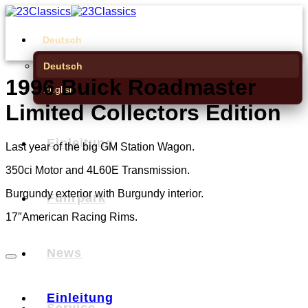
Zum
Inhalt
springen
Deutsch
Deutsch
1996 Buick Roadmaster
English
Limited Collectors Edition
Einleitung
Last year of the big GM Station Wagon.
350ci Motor and 4L60E Transmission.
Burgundy exterior with Burgundy interior.
Fuhrpark
17″American Racing Rims.
News
Einleitung